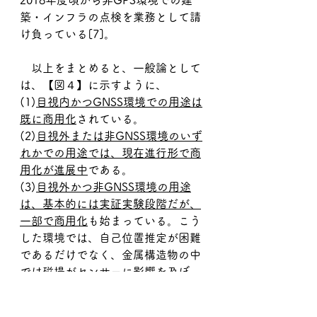
2018年度頃から非GPS環境での建
築・インフラの点検を業務として請
け負っている[7]。
　以上をまとめると、一般論として
は、【図４】に示すように、
(1)
目視内かつGNSS環境での用途は
既に商用化
されている。
(2)
目視外または非GNSS環境のいず
れかでの用途では、現在進行形で商
用化が進展中
である。
(3)
目視外かつ非GNSS環境の用途
は、基本的には実証実験段階だが、
一部で商用化
も始まっている。こう
した環境では、自己位置推定が困難
であるだけでなく、金属構造物の中
では磁場がセンサーに影響を及ぼ
す、配管内ではプロペラ回転によっ
て生じる揚力が乱流を起こし飛行を