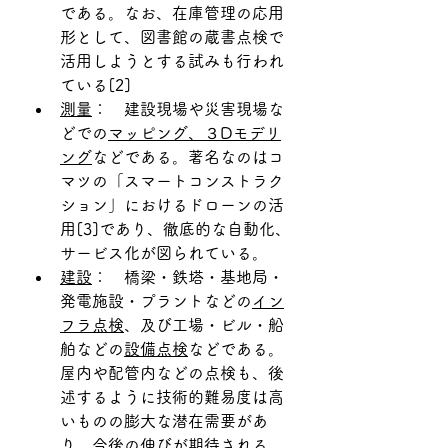
である。なお、在庫管理の応用
形として、図書館の蔵書点検で
活用しようとする試みも行われ
ている[2]
測量
：　建設現場や災害現場な
どでの
マッピング、３Dモデリ
ング
などである。著名なのはコ
マツの「スマートコンストラク
ション」におけるドローンの活
用[3]であり、徹底的な自動化、
サービス化が図られている。
建設
：　橋梁・鉄塔・基地局・
発電施設・プラントなどの
イン
フラ点検
、及び工場・ビル・船
舶などの
設備点検
などである。
屋内や配管内などの点検も、後
述するように技術的難易度は高
いものの膨大な潜在需要があ
り、今後の伸びが期待される。