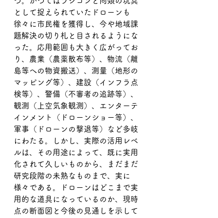
つ。かつてはラジコンと同類の玩具
として捉えられていたドローンも
徐々に市民権を獲得し、今や地域課
題解決の切り札と目されるようにな
った。応用範囲も大きく広がってお
り、農業（農薬散布等）、物流（離
島等への物資搬送）、測量（地形の
マッピング等）、建設（インフラ点
検等）、警備（不審者の追跡等）、
観測（上空気象観測）、エンターテ
インメント（ドローンショー等）、
軍事（ドローンの撃退等）など多岐
にわたる。しかし、実際の活用レベ
ルは、その用途によって、既に実用
化されて久しいものから、まだまだ
研究段階の未熟なものまで、実に
様々である。ドローンはどこまで実
用的な道具になっているのか、現時
点の断面図と今後の見通しを示して