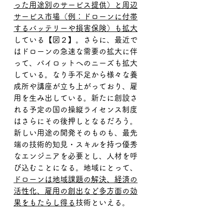
った用途別のサービス提供）と周辺
サービス市場（例：ドローンに付帯
するバッテリーや損害保険）も拡大
している【図２】。さらに、最近で
はドローンの急速な需要の拡大に伴
って、パイロットへのニーズも拡大
している。なり手不足から様々な養
成所や講座が立ち上がっており、雇
用を生み出している。新たに創設さ
れる予定の国の操縦ライセンス制度
はさらにその後押しとなるだろう。
新しい用途の開発そのものも、最先
端の技術的知見・スキルを持つ優秀
なエンジニアを必要とし、人材を呼
び込むことになる。地域にとって、
ドローンは地域課題の解決、経済の
活性化、雇用の創出など多方面の効
果をもたらし得る
技術といえる。