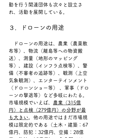
動を行う関連団体も次々と設立さ
れ、活動を展開している。
３．ドローンの用途
　ドローンの用途は、農業（農薬散
布等）、物流（離島等への物資搬
送）、測量（地形のマッピング
等）、建設（インフラ点検等）、警
備（不審者の追跡等）、観測（上空
気象観測）、エンターテインメント
（ドローンショー等） 、軍事（ドロ
ーンの撃退等）など多岐にわたる。
市場規模でいえば、
農業（315億
円）と点検（279億円）の分野が最
も大きい
。他の用途ではまだ市場規
模は限定的である（土木・建築：67
億円、防犯：32億円、空撮：28億