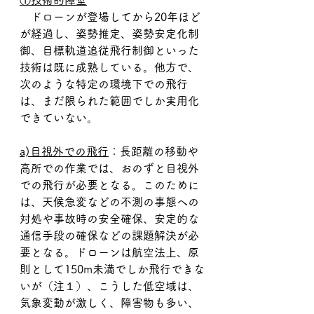
①技術的障壁
　ドローンが登場してから20年ほど
が経過し、姿勢推定、姿勢安定化制
御、目標軌道追従飛行制御といった
技術は既に成熟している。他方で、
次のような特定の環境下での飛行
は、まだ限られた範囲でしか実用化
できていない。
a)目視外での飛行
：長距離の移動や
高所での作業では、おのずと目視外
での飛行が必要となる。このために
は、天候急変などの不測の事態への
対処や事故時の安全確保、安定的な
通信手段の確保などの課題解決が必
要となる。ドローンは航空法上、原
則として150m未満でしか飛行できな
いが（注１）、こうした低空域は、
気象変動が激しく、障害物も多い、