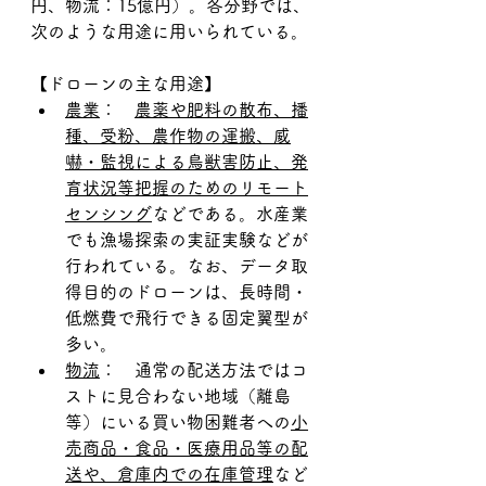
円、物流：15億円）。各分野では、
次のような用途に用いられている。
【ドローンの主な用途】
農業
：　
農薬や肥料の散布、播
種、受粉、農作物の運搬、威
嚇・監視による鳥獣害防止、発
育状況等把握のためのリモート
センシング
などである。水産業
でも漁場探索の実証実験などが
行われている。なお、データ取
得目的のドローンは、長時間・
低燃費で飛行できる固定翼型が
多い。
物流
：　通常の配送方法ではコ
ストに見合わない地域（離島
等）にいる買い物困難者への
小
売商品・食品・医療用品等の配
送や、倉庫内での在庫管理
など