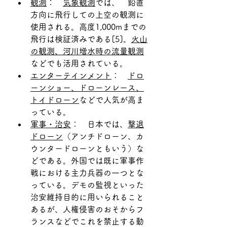
観測
：　
気象観測
では、　鉛直
方向に飛行しての上空の観測に
使用される。高度1,000mまでの
飛行は検証済みである[5]。
火山
の観測、河川増水時の流量観測
などでも活用されている。
エンターテインメント
：　
ドロ
ーンショー、ドローンレース、
トイドローン
などで人気が高ま
っている。
軍事・治安
：　日本では、
撃退
ドローン
（アンチドローン、カ
ウンタードローンともいう）な
どである。外国では既に軍事作
戦における主力兵器の一つとな
っている。デモの監視といった
治安維持目的に用いられること
あるが、人権侵害のおそからフ
ランスなどでこれを禁止する動