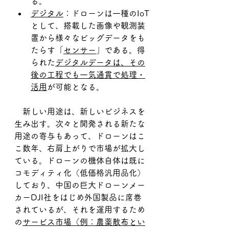
る。
デジタル
：ドローンは一種のIoT
として、搭載した画像や観測装
置から様々なビッグデータをも
たらす「
センサー
」である。得
られた
デジタルデータは、その
後の工程でも一気通貫で処理・
活用
が可能となる。
　新しい用途は、新しいビジネスを
生み出す。次々と開発される新たな
用途の寄与もあって、ドローンはこ
こ数年、右肩上がりで市場が拡大し
ている。ドローンの機体自体は既に
コモディティ化（低価格汎用品化）
しており、中国の巨大ドローンメー
カーDJI社をはじめ外国製品に席巻
されているが、それを運用するため
の
サービス市場（例：農薬散布とい