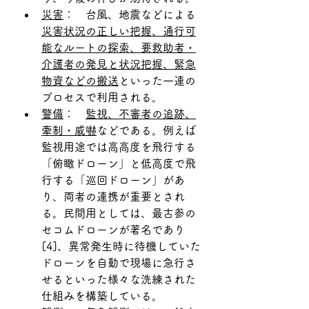
災害
：　台風、地震などによる
災害状況の正しい把握、通行可
能なルートの探索、要救助者・
介護者の発見と状況把握、緊急
物資などの搬送
といった一連の
プロセスで利用される。
警備
：　
監視、不審者の追跡、
牽制・威嚇
などである。例えば
監視用途では高高度を飛行する
「俯瞰ドローン」と低高度で飛
行する「巡回ドローン」があ
り、両者の連携が重要とされ
る。民間用としては、最古参の
セコムドローンが著名であり
[4]、異常発生時に待機していた
ドローンを自動で現場に急行さ
せるといった様々な洗練された
仕組みを構築している。