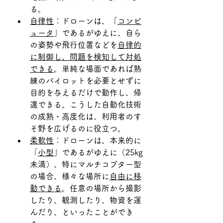
る。
自律性
：ドローンは、「
コンピ
ュータ
」であるがゆえに、自ら
の姿勢や飛行位置などを
自律的
に制御し、問題を検知して対処
できる
。単純な場面であれば熟
練のパイロットを必要とせずに
目的を与えるだけで動作し、帰
還できる。こうした自動化技術
の成熟・高度化は、利用者のす
そ野を広げるのに役立つ。
柔軟性
：ドローンは、本来的に
「
小型
」であるがゆえに（25kg
未満）、特にマルチコプター型
の場合、様々な場所に
自由に移
動できる
。任意の場所から撮影
したり、観測したり、物資を運
んだり、といったことができ