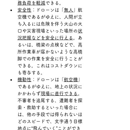
務負荷を軽減
できる。
安全性
：ドローンは「
無人
」航
空機であるがゆえに、人間が立
ち入るには危険を伴う火山の火
口や災害現場といった場所の
状
況把握などを安全に行える
。あ
るいは、橋梁の点検などで、高
所作業車が届かないような高橋
脚での作業を安全に行うことが
できる。これはコストダウンに
も寄与する。
機動性
：ドローンは「
航空機
」
であるがゆえに、地上の状況に
かかわらず
現場に直行できる
。
不審者を追尾する、遭難者を探
索・救助するといった場合に
は、他の手段では得られないほ
どのスピードで、文字通り目標
地点に“飛んでいく”ことができ