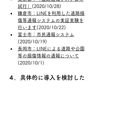
試行」
(2020/10/28)
鎌倉市：LINEを利用した道路損
傷等通報システムの実証実験を
行います​
(2020/10/22)
富士市：市民通報システム
(2020/10/19)
長岡市：LINEによる道路や公園
等の損傷情報の通報について
(2020/10/1)
４．具体的に導入を検討した
い方へ
事業者間サービス比較、他の技術と
のシナジー、今後の展望、その他詳
細
自治体が実際にサービス導入を検討
する際に必要となる事業者サービス
の比較情報や、他の技術と連携を図